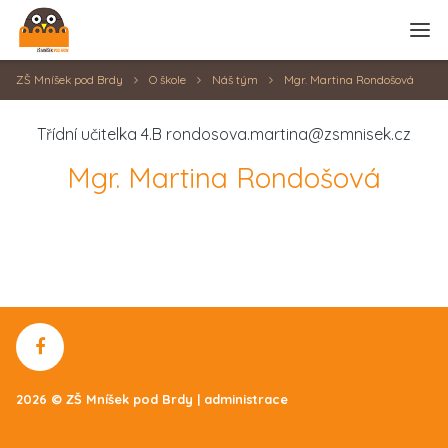
Zrušit
Přihlásit se
ZŠ Mníšek pod Brdy
O škole
Náš tým
Mgr. Martina Rondošová
Třídní učitelka 4.B rondosova.martina@zsmnisek.cz
Mgr. Martina Rondošová
2026 © ZŠ Mníšek pod Brdy |
administrace