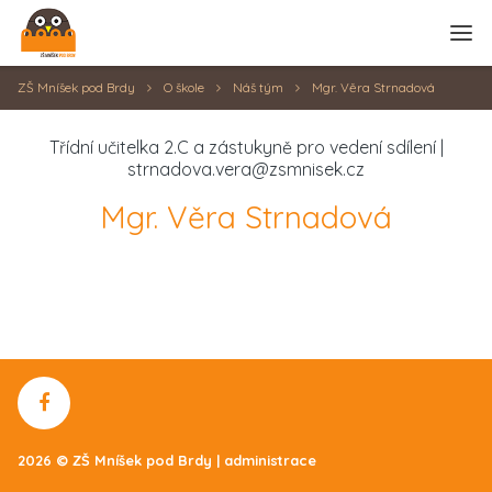
Zrušit
Přihlásit se
ZŠ Mníšek pod Brdy
O škole
Náš tým
Mgr. Věra Strnadová
Třídní učitelka 2.C a zástukyně pro vedení sdílení |
strnadova.vera@zsmnisek.cz
Mgr. Věra Strnadová
2026 © ZŠ Mníšek pod Brdy |
administrace