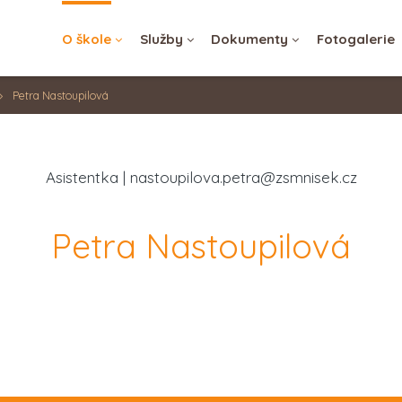
Zrušit
O škole
Služby
Dokumenty
Fotogalerie
Přihlásit se
Petra Nastoupilová
Asistentka | nastoupilova.petra@zsmnisek.cz
Petra Nastoupilová