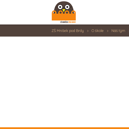
ZŠ Mníšek pod Brdy
O škole
Náš tým