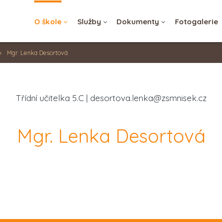
Zrušit
O škole
Služby
Dokumenty
Fotogalerie
Přihlásit se
Mgr. Lenka Desortová
Třídní učitelka 5.C | desortova.lenka@zsmnisek.cz
Mgr. Lenka Desortová