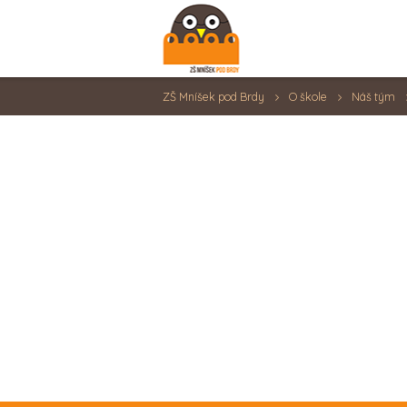
ZŠ Mníšek pod Brdy
O škole
Náš tým